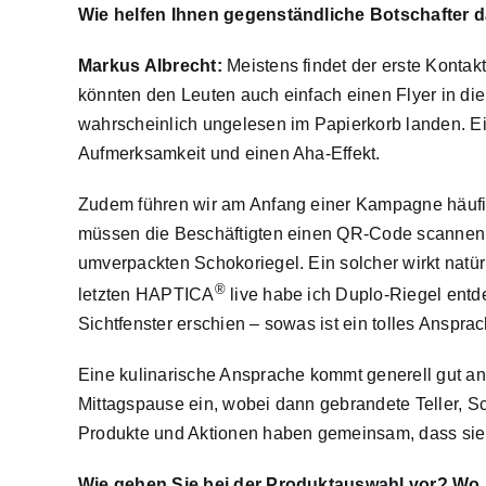
Wie helfen Ihnen gegenständliche Botschafter 
Markus Albrecht:
Meistens findet der erste Kontakt
könnten den Leuten auch einfach einen Flyer in die
wahrscheinlich ungelesen im Papierkorb landen. Ein 
Aufmerksamkeit und einen Aha-Effekt.
Zudem führen wir am Anfang einer Kampagne häufi
müssen die Beschäftigten einen QR-Code scannen. 
umverpackten Schokoriegel. Ein solcher wirkt natürl
®
letzten HAPTICA
live habe ich Duplo-Riegel entde
Sichtfenster erschien – sowas ist ein tolles Ansprac
Eine kulinarische Ansprache kommt generell gut an 
Mittagspause ein, wobei dann gebrandete Teller, 
Produkte und Aktionen haben gemeinsam, dass sie 
Wie gehen Sie bei der Produktauswahl vor? Wo 