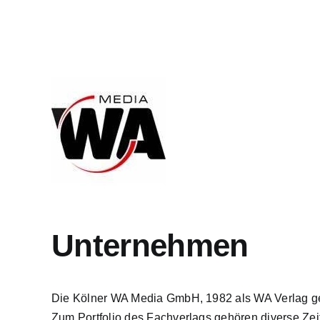
Zum
Inhalt
springen
Unternehmen
Die Kölner WA Media GmbH, 1982 als WA Verlag gegr
Zum Portfolio des Fachverlags gehören diverse Zei