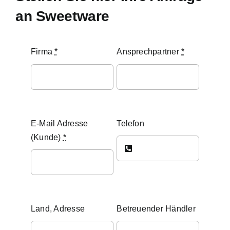
NEWS
an Sweetware
PRODUKTE & IDEEN
Firma
*
Ansprechpartner
*
ANBIETER
BEST PRACTICES
E-Mail Adresse
Telefon
(Kunde)
*
KONTAKT
Land, Adresse
Betreuender Händler