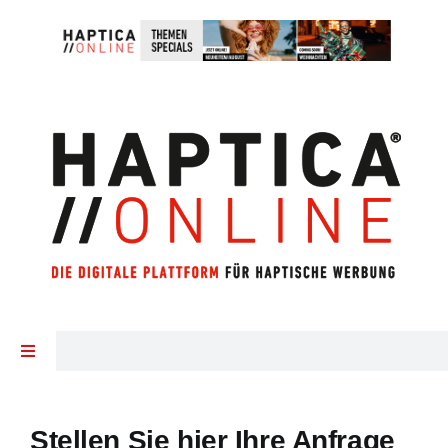
Zum
Inhalt
springen
Toggle
Navigation
Startseite
Stellen Sie hier Ihre Anfrage