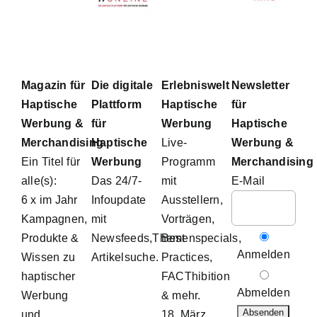
Magazin für
Die digitale
Erlebniswelt
Newsletter
Haptische
Plattform
Haptische
für
Werbung &
für
Werbung
Haptische
Merchandising
Haptische
Live-
Werbung &
Ein Titel für
Werbung
Programm
Merchandising
alle(s):
Das 24/7-
mit
E-Mail
6 x im Jahr
Infoupdate
Ausstellern,
Kampagnen,
mit
Vorträgen,
Produkte &
Newsfeeds,Themenspecials,
Best
Anmelden
Wissen zu
Artikelsuche.
Practices,
haptischer
FACThibition
Abmelden
Werbung
& mehr.
und
18. März