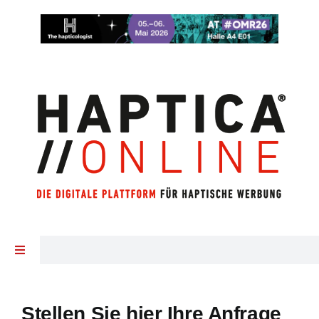
Zum
Inhalt
springen
Toggle
Navigation
Startseite
Stellen Sie hier Ihre Anfrage