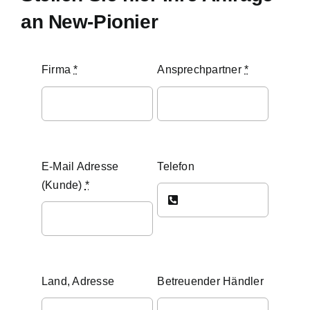
NEWS
an New-Pionier
PRODUKTE & IDEEN
Firma
*
Ansprechpartner
*
ANBIETER
BEST PRACTICES
E-Mail Adresse
Telefon
(Kunde)
*
KONTAKT
Land, Adresse
Betreuender Händler