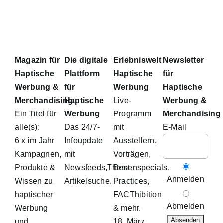
Magazin für
Die digitale
Erlebniswelt
Newsletter
Haptische
Plattform
Haptische
für
Werbung &
für
Werbung
Haptische
Merchandising
Haptische
Live-
Werbung &
Ein Titel für
Werbung
Programm
Merchandising
alle(s):
Das 24/7-
mit
E-Mail
6 x im Jahr
Infoupdate
Ausstellern,
Kampagnen,
mit
Vorträgen,
Produkte &
Newsfeeds,Themenspecials,
Best
Anmelden
Wissen zu
Artikelsuche.
Practices,
haptischer
FACThibition
Abmelden
Werbung
& mehr.
und
18. März