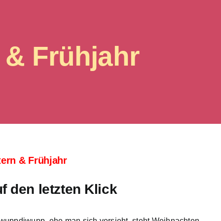
 & Frühjahr
ern & Frühjahr
f den letzten Klick
wuppdiwupp, ehe man sich versieht, steht Weihnachten