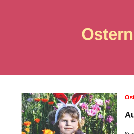
Ostern
Ost
Au
Sch