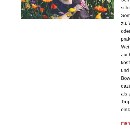
scho
Somm
zu.
oder
prak
Wei
auch
köst
und
Bowl
dazu
als 
Tro
einl
mehr