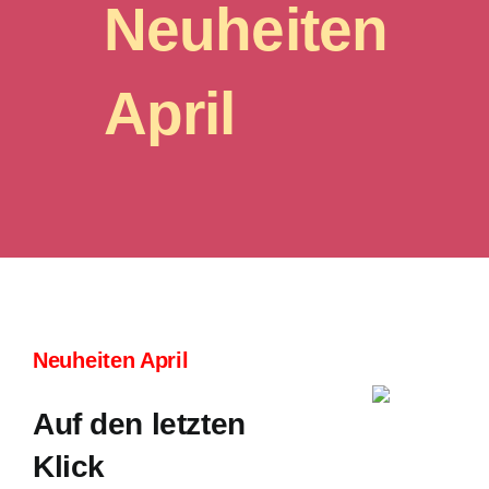
Neuheiten
Inhalte
April
E-Paper
Mediadaten
Abo
Kontakt
Neuheiten April
Suche
Auf den letzten
nach:
Klick