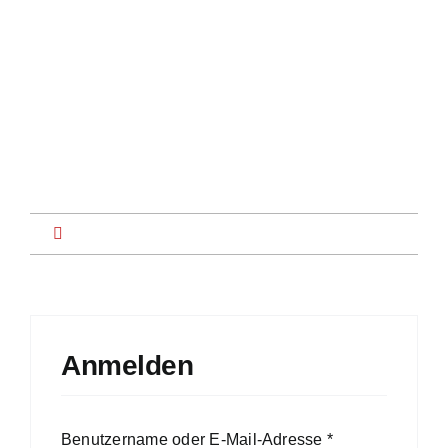
Zum
Inhalt
springen
Toggle
Navigation
Startseite
News
Anmelden
Product Specials
Erforderlich
Benutzername oder E-Mail-Adresse
*