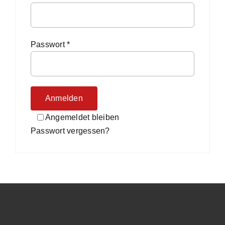
Company Profiles
Erforderlich
Passwort
*
Best Practices
Brand Storys
Anmelden
Angemeldet bleiben
Nachhaltigkeit
Passwort vergessen?
Magazin
Über uns
Suche