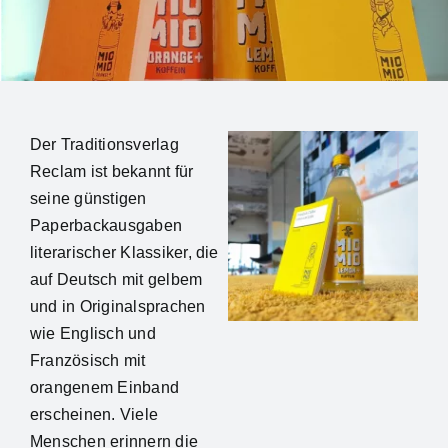
NEWS
PRODUKTE & IDEEN
Der Traditionsverlag
ANBIETER
Reclam ist bekannt für
seine günstigen
Paperbackausgaben
BEST PRACTICES
literarischer Klassiker, die
auf Deutsch mit gelbem
KONTAKT
und in Originalsprachen
wie Englisch und
Französisch mit
orangenem Einband
erscheinen. Viele
Menschen erinnern die