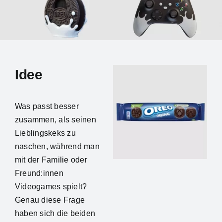
NEWS
PRODUKTE & IDEEN
Idee
ANBIETER
Was passt besser
BEST PRACTICES
zusammen, als seinen
Lieblingskeks zu
naschen, während man
KONTAKT
mit der Familie oder
Freund:innen
Videogames spielt?
Genau diese Frage
haben sich die beiden