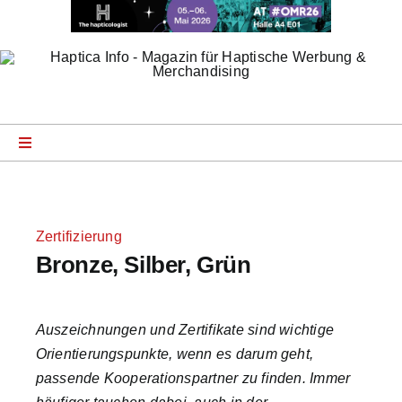
Zum
Inhalt
springen
Toggle
Navigation
Startseite
Zertifizierung
News
Bronze, Silber, Grün
Product Specials
Auszeichnungen und Zertifikate sind wichtige
Orientierungspunkte, wenn es darum geht,
Company Profiles
passende Kooperationspartner zu finden. Immer