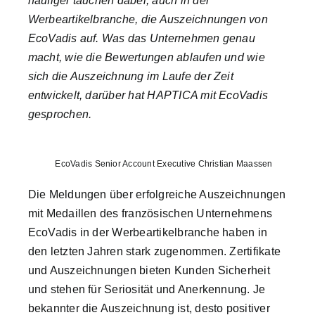
häufiger tauchen dabei, auch in der
Best Practices
Werbeartikelbranche, die Auszeichnungen von
EcoVadis auf. Was das Unternehmen genau
macht, wie die Bewertungen ablaufen und wie
Brand Storys
sich die Auszeichnung im Laufe der Zeit
entwickelt, darüber hat HAPTICA mit EcoVadis
Nachhaltigkeit
gesprochen.
Magazin
EcoVadis Senior Account Executive Christian Maassen
Die Meldungen über erfolgreiche Auszeichnungen
Über uns
mit Medaillen des französischen Unternehmens
EcoVadis in der Werbeartikelbranche haben in
Suche
den letzten Jahren stark zugenommen. Zertifikate
nach:
und Auszeichnungen bieten Kunden Sicherheit
und stehen für Seriosität und Anerkennung. Je
bekannter die Auszeichnung ist, desto positiver