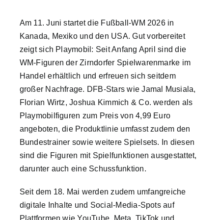
Am 11. Juni startet die Fußball-WM 2026 in
Company Profiles
Kanada, Mexiko und den USA. Gut vorbereitet
zeigt sich Playmobil: Seit Anfang April sind die
Best Practices
WM-Figuren der Zirndorfer Spielwarenmarke im
Handel erhältlich und erfreuen sich seitdem
großer Nachfrage. DFB-Stars wie Jamal Musiala,
Brand Storys
Florian Wirtz, Joshua Kimmich & Co. werden als
Playmobilfiguren zum Preis von 4,99 Euro
Nachhaltigkeit
angeboten, die Produktlinie umfasst zudem den
Bundestrainer sowie weitere Spielsets. In diesen
Magazin
sind die Figuren mit Spielfunktionen ausgestattet,
darunter auch eine Schussfunktion.
Über uns
Seit dem 18. Mai werden zudem umfangreiche
digitale Inhalte und Social-Media-Spots auf
Suche
Plattformen wie YouTube, Meta, TikTok und