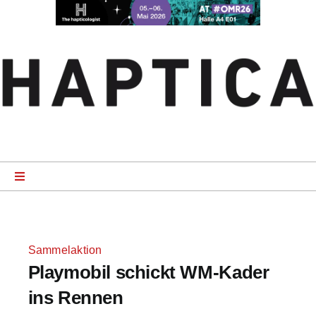
Zum
Inhalt
springen
Toggle
Navigation
Startseite
Sammelaktion
News
Playmobil schickt WM-Kader
ins Rennen
Product Specials