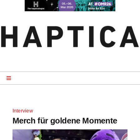
Zum
Inhalt
springen
Toggle
Navigation
Startseite
Interview
News
Merch für goldene Momente
Product Specials