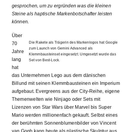
gesprochen, um zu ergründen was die kleinen
nach:
Steine als haptische Markenbotschafter leisten
können.
Über
Die Rakete als Trägerin des Markenlogos hat Google
70
zum Launch von Gemini Advanced als
Jahre
Klemmbausteinset eingesetzt. Umgesetzt wurde das
lang
Set von Best-Lock.
hat
das Unternehmen Lego aus dem dänischen
Billund mit seinen Klemmbausteinen ein Imperium
aufgebaut. Evergreens aus der City-Reihe, eigene
Themenwelten wie Ninjago oder Sets mit
Lizenzen von Star Wars über Marvel bis Super
Mario werden millionenfach gekauft. Selbst eines
der berühmten Sonnenblumenbilder von Vincent
van Gogh kann heute als plastische Skulptur aus