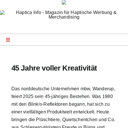
Zum
Inhalt
springen
Toggle
Navigation
Startseite
45 Jahre voller Kreativität
News
Das norddeutsche Unternehmen mbw, Wanderup,
Product Specials
feiert 2025 sein 45-jähriges Bestehen. Was 1980
mit den
Blinkis
-Reflektoren begann, hat sich zu
Company Profiles
einer vielfältigen Produktwelt entwickelt. Heute
bringen die Plüschtiere, Quietschentchen und Co.
aus Schleswig-Holstein Freude in Büros und