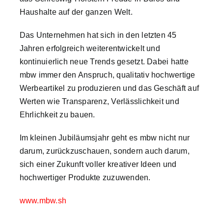
Best Practices
Haushalte auf der ganzen Welt.
Das Unternehmen hat sich in den letzten 45
Brand Storys
Jahren erfolgreich weiterentwickelt und
kontinuierlich neue Trends gesetzt. Dabei hatte
Nachhaltigkeit
mbw immer den Anspruch, qualitativ hochwertige
Werbeartikel zu produzieren und das Geschäft auf
Magazin
Werten wie Transparenz, Verlässlichkeit und
Ehrlichkeit zu bauen.
Über uns
Im kleinen Jubiläumsjahr geht es mbw nicht nur
darum, zurückzuschauen, sondern auch darum,
Suche
sich einer Zukunft voller kreativer Ideen und
nach:
hochwertiger Produkte zuzuwenden.
www.mbw.sh