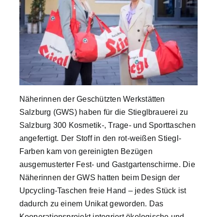
Company Profiles
Best Practices
Brand Storys
Näherinnen der Geschützten Werkstätten
Salzburg (GWS) haben für die Stieglbrauerei zu
Nachhaltigkeit
Salzburg 300 Kosmetik-, Trage- und Sporttaschen
angefertigt. Der Stoff in den rot-weißen Stiegl-
Farben kam von gereinigten Bezügen
Magazin
ausgemusterter Fest- und Gastgartenschirme. Die
Näherinnen der GWS hatten beim Design der
Über uns
Upcycling-Taschen freie Hand – jedes Stück ist
dadurch zu einem Unikat geworden. Das
Suche
Kooperationsprojekt integriert ökologische und