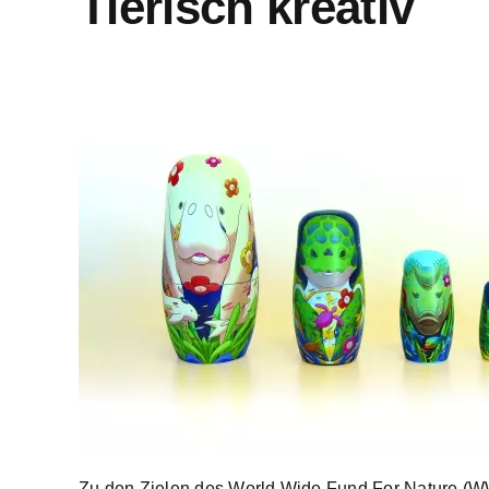
Tierisch kreativ
Zu den Zielen des World Wide Fund For Nature (WW