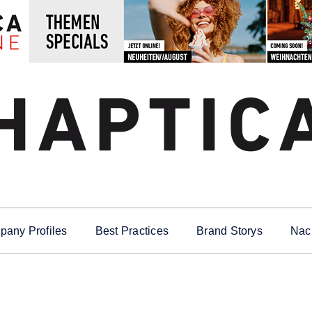
any Profiles
Best Practices
Brand Storys
Nach