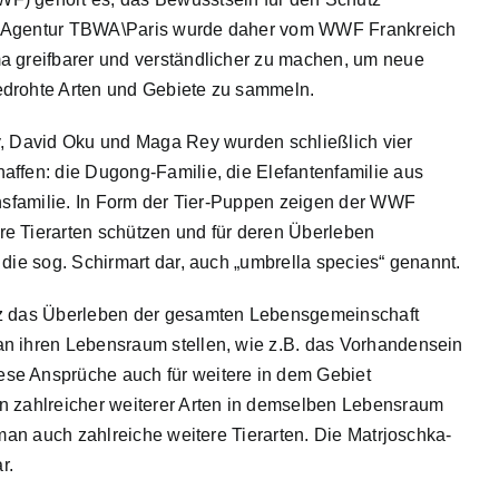
ie Agentur TBWA\Paris wurde daher vom WWF Frankreich
a greifbarer und verständlicher zu machen, um neue
edrohte Arten und Gebiete zu sammeln.
y, David Oku und Maga Rey wurden schließlich vier
affen: die Dugong-Familie, die Elefantenfamilie aus
chsfamilie. In Form der Tier-Puppen zeigen der WWF
e Tierarten schützen und für deren Überleben
 die sog. Schirmart dar, auch „umbrella species“ genannt.
utz das Überleben der gesamten Lebensgemeinschaft
an ihren Lebensraum stellen, wie z.B. das Vorhandensein
se Ansprüche auch für weitere in dem Gebiet
n zahlreicher weiterer Arten in demselben Lebensraum
 man auch zahlreiche weitere Tierarten. Die Matrjoschka-
r.