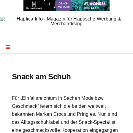
Zum
Inhalt
springen
Toggle
Navigation
Startseite
Snack am Schuh
News
Für „Einfallsreichtum in Sachen Mode bzw.
Product Specials
Geschmack“ feiern sich die beiden weltweit
bekannten Marken Crocs und Pringles. Nun sind
Company Profiles
das Alltagsschuhlabel und der Snack-Spezialist
eine geschmacksvolle Kooperation eingegangen