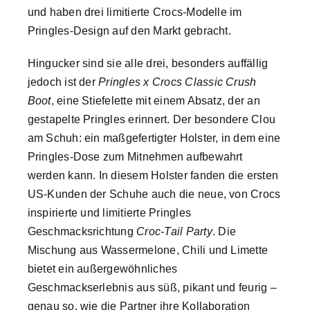
und haben drei limitierte Crocs-Modelle im
Best Practices
Pringles-Design auf den Markt gebracht.
Hingucker sind sie alle drei, besonders auffällig
Brand Storys
jedoch ist der
Pringles x Crocs
Classic Crush
Boot
, eine Stiefelette mit einem Absatz, der an
Nachhaltigkeit
gestapelte Pringles erinnert. Der besondere Clou
am Schuh: ein maßgefertigter Holster, in dem eine
Magazin
Pringles-Dose zum Mitnehmen aufbewahrt
werden kann. In diesem Holster fanden die ersten
US-Kunden der Schuhe auch die neue, von Crocs
Über uns
inspirierte und limitierte Pringles
Geschmacksrichtung
Croc-Tail Party
. Die
Suche
Mischung aus Wassermelone, Chili und Limette
nach:
bietet ein außergewöhnliches
Geschmackserlebnis aus süß, pikant und feurig –
genau so, wie die Partner ihre Kollaboration