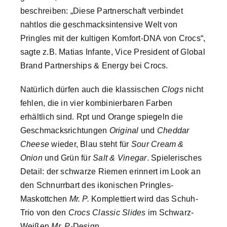
beschreiben: „Diese Partnerschaft verbindet
nahtlos die geschmacksintensive Welt von
Pringles mit der kultigen Komfort-DNA von Crocs“,
sagte z.B. Matias Infante, Vice President of Global
Brand Partnerships & Energy bei Crocs.
Natürlich dürfen auch die klassischen
Clogs
nicht
fehlen, die in vier kombinierbaren Farben
erhältlich sind. Rpt und Orange spiegeln die
Geschmacksrichtungen
Original
und
Cheddar
Cheese
wieder, Blau steht für
Sour Cream &
Onion
und Grün für
Salt & Vinegar
. Spielerisches
Detail: der schwarze Riemen erinnert im Look an
den Schnurrbart des ikonischen Pringles-
Maskottchen
Mr. P.
Komplettiert wird das Schuh-
Trio von den
Crocs Classic Slides
im Schwarz-
Weißen
Mr. P
-Design.