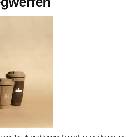
egwerfen
 ihren Teil als unabhängige Firma dazu beizutragen, aus