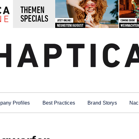
any Profiles
Best Practices
Brand Storys
Nach