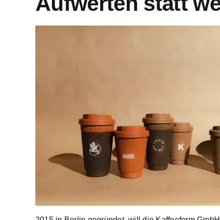
Aufwerten statt w
2015 in Berlin gegründet, will die Kaffeeform GmbH