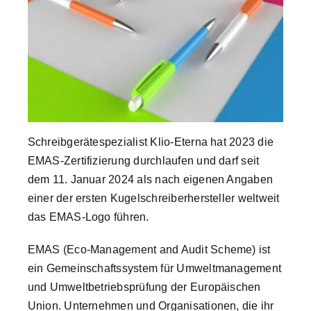
Company Profiles
Best Practices
Brand Storys
Schreibgerätespezialist Klio-Eterna hat 2023 die
EMAS-Zertifizierung durchlaufen und darf seit
Nachhaltigkeit
dem 11. Januar 2024 als nach eigenen Angaben
einer der ersten Kugelschreiberhersteller weltweit
das EMAS-Logo führen.
Magazin
EMAS (Eco-Management and Audit Scheme) ist
Über uns
ein Gemeinschaftssystem für Umweltmanagement
und Umweltbetriebsprüfung der Europäischen
Union. Unternehmen und Organisationen, die ihr
Suche