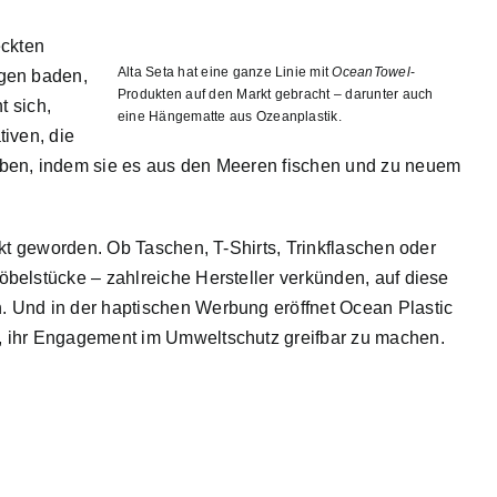
eckten
Alta Seta hat eine ganze Linie mit
OceanTowel
-
rgen baden,
Produkten auf den Markt gebracht – darunter auch
t sich,
eine Hängematte aus Ozeanplastik.
iven, die
aben, indem sie es aus den Meeren fischen und zu neuem
rkt geworden. Ob Taschen, T-Shirts, Trinkflaschen oder
belstücke – zahlreiche Hersteller verkünden, auf diese
 Und in der haptischen Werbung eröffnet Ocean Plastic
, ihr Engagement im Umweltschutz greifbar zu machen.